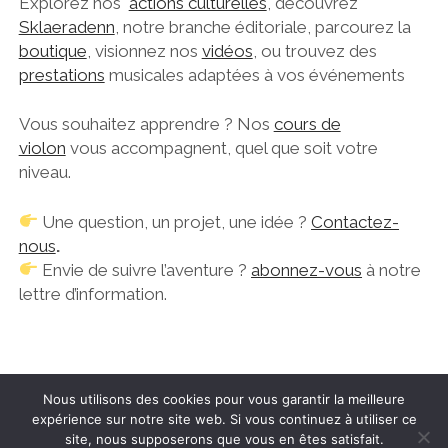
Explorez nos
actions culturelles
, découvrez
ARCHIVES 2023
Sklaeradenn
, notre branche éditoriale, parcourez la
GASPARD ET HAZEL MCCONNELL
boutique
, visionnez nos
vidéos
, ou trouvez des
ARCHIVES 2022
GASPARD ET VERONIQUE BLANCHE
prestations
musicales adaptées à vos événements
KASPARSTUDIO
Vous souhaitez apprendre ? Nos
cours de
RIVER JAZZ QUARTET
violon
vous accompagnent, quel que soit votre
niveau.
QUATUOR INSOLITE
TRIO POLYPHEME
Une question, un projet, une idée ?
Contactez-
nous
.
Envie de suivre l’aventure ?
abonnez-vous
à notre
lettre d’information.
Nous utilisons des cookies pour vous garantir la meilleure
expérience sur notre site web. Si vous continuez à utiliser ce
site, nous supposerons que vous en êtes satisfait.