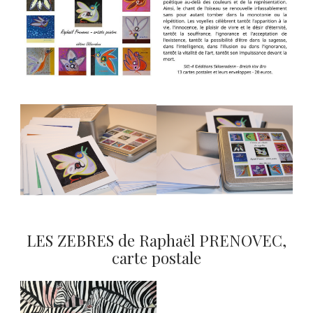
ARCHIVES 2023
GASPARD ET HAZEL MCCONNELL
ARCHIVES 2022
GASPARD ET VERONIQUE BLANCHE
KASPARSTUDIO
RIVER JAZZ QUARTET
QUATUOR INSOLITE
TRIO POLYPHEME
LES ZEBRES de Raphaël PRENOVEC,
carte postale